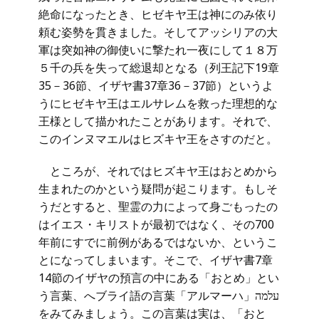
絶命になったとき、ヒゼキヤ王は神にのみ依り
頼む姿勢を貫きました。そしてアッシリアの大
軍は突如神の御使いに撃たれ一夜にして１８万
５千の兵を失って総退却となる（列王記下19章
35－36節、イザヤ書37章36－37節）というよ
うにヒゼキヤ王はエルサレムを救った理想的な
王様として描かれたことがあります。それで、
このインヌマエルはヒズキヤ王をさすのだと。
ところが、それではヒズキヤ王はおとめから
生まれたのかという疑問が起こります。もしそ
うだとすると、聖霊の力によって身ごもったの
はイエス・キリストが最初ではなく、その700
年前にすでに前例があるではないか、というこ
とになってしまいます。そこで、イザヤ書7章
14節のイザヤの預言の中にある「おとめ」とい
う言葉、へブライ語の言葉「アルマーハ」עלמה
をみてみましょう。この言葉は実は、「おと