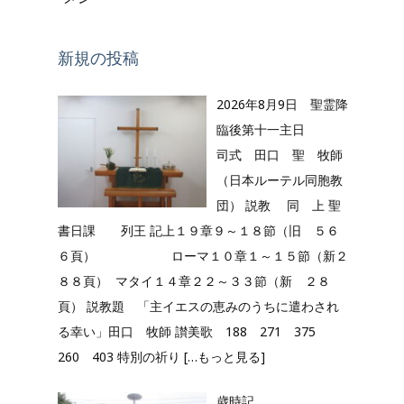
新規の投稿
2026年8月9日 聖霊降
臨後第十一主日
司式 田口 聖 牧師
（日本ルーテル同胞教
団） 説教 同 上 聖
書日課 列王 記上１９章９～１８節（旧 ５６
６頁） ローマ１０章１～１５節（新２
８８頁） マタイ１４章２２～３３節（新 ２８
頁） 説教題 「主イエスの恵みのうちに遣わされ
る幸い」田口 牧師 讃美歌 188 271 375
260 403 特別の祈り
[…もっと見る]
歳時記