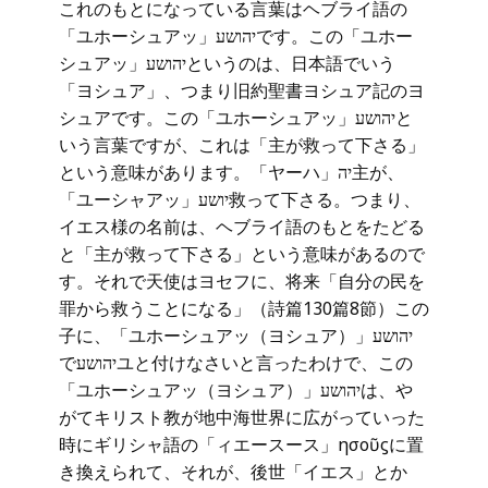
これのもとになっている言葉はヘブライ語の
「ユホーシュアッ」יהושעです。この「ユホー
シュアッ」יהושעというのは、日本語でいう
「ヨシュア」、つまり旧約聖書ヨシュア記のヨ
シュアです。この「ユホーシュアッ」יהושעと
いう言葉ですが、これは「主が救って下さる」
という意味があります。「ヤーハ」יה主が、
「ユーシャアッ」יושע救って下さる。つまり、
イエス様の名前は、ヘブライ語のもとをたどる
と「主が救って下さる」という意味があるので
す。それで天使はヨセフに、将来「自分の民を
罪から救うことになる」（詩篇130篇8節）この
子に、「ユホーシュアッ（ヨシュア）」יהושע
でיהושעユと付けなさいと言ったわけで、この
「ユホーシュアッ（ヨシュア）」יהושעは、や
がてキリスト教が地中海世界に広がっていった
時にギリシャ語の「ィエースース」Ἰησοῦϛに置
き換えられて、それが、後世「イエス」とか