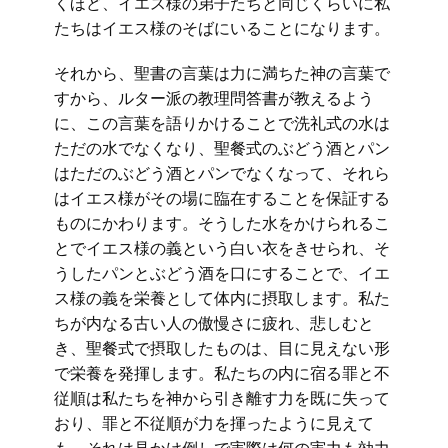
くほど、イエス様の弟子たちと同じくらいに私
たちはイエス様のそばにいることになります。
それから、聖書の言葉は力に満ちた神の言葉で
すから、ルター派の教理問答書が教えるよう
に、この言葉を語りかけることで洗礼式の水は
ただの水でなくなり、聖餐式のぶどう酒とパン
はただのぶどう酒とパンでなくなって、それら
はイエス様がその場に臨在することを保証する
ものにかわります。そうした水をかけられるこ
とでイエス様の義という白い衣をきせられ、そ
うしたパンとぶどう酒を口にすることで、イエ
ス様の義を栄養として体内に摂取します。私た
ちが内なる古い人の傲慢さに疲れ、悲しむと
き、聖餐式で摂取したものは、目に見えない形
で栄養を発揮します。私たちの内に宿る罪と不
従順は私たちを神から引き離す力を既に失って
おり、罪と不従順が力を揮ったように見えて