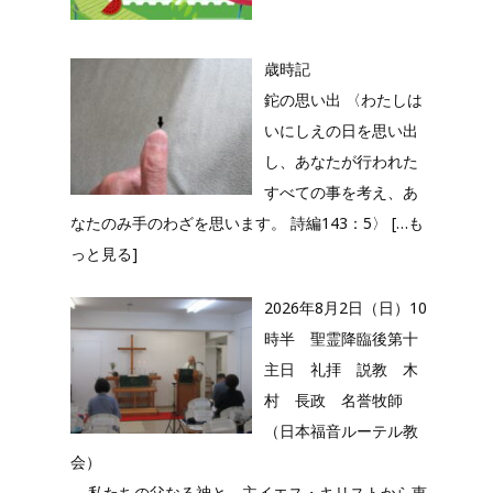
歳時記
鉈の思い出 〈わたしは
いにしえの日を思い出
し、あなたが行われた
すべての事を考え、あ
なたのみ手のわざを思います。 詩編143：5〉
[…も
っと見る]
2026年8月2日（日）10
時半 聖霊降臨後第十
主日 礼拝 説教 木
村 長政 名誉牧師
（日本福音ルーテル教
会）
私たちの父なる神と、主イエス・キリストから恵