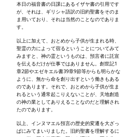
本日の福音書の日課にあるイザヤ書の引用です
が、それは、ギリシャ語訳の旧約聖書をそのま
ま用いており、それは当然のことなのでありま
す。
以上に加えて、おとめから子供が生まれる時、
聖霊の力によって宿るということについてみて
みますと、神の霊というものは、預言者に託宣
を伝えるだけが仕事ではありません。創世記1
章2節やエゼキエル書39章9節等からも明らかな
ように、無から命を創り出すという働きもある
のであります。それで、おとめから子供が生ま
れるという通常起こりえないことが、天地創造
の神の業としてありえることなのだと理解され
たのであります。
以上、インヌマエル預言の歴史的変遷を大ざっ
ぱにみてまいりました。旧約聖書を理解するに