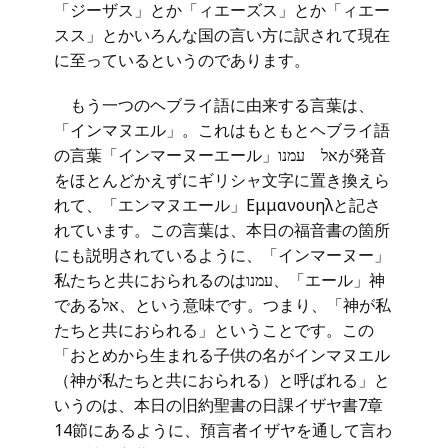
「ジーザス」とか「ィエーズス」とか「ィエー
スス」とかいろんな国の言い方に訳されて現在
に至っているというのであります。
もう一つのヘブライ語に由来する言葉は、
「インマヌエル」。これはもともとヘブライ語
の言葉「インマーヌーエール」אל עמנוが発音
をほとんどかえずにギリシャ文字に置き換えら
れて、「エンマヌエール」Εμμανουηλと記さ
れています。この言葉は、本日の福音書の箇所
にも説明されているように、「インマーヌー」
私たちと共におられるのはעמנו、「エール」神
であるאל、という意味です。つまり、「神が私
たちと共におられる」ということです。この
「おとめから生まれる子供の名がインマヌエル
（神が私たちと共におられる）と呼ばれる」と
いうのは、本日の旧約聖書の日課イザヤ書7章
14節にあるように、預言者イザヤを通して言わ