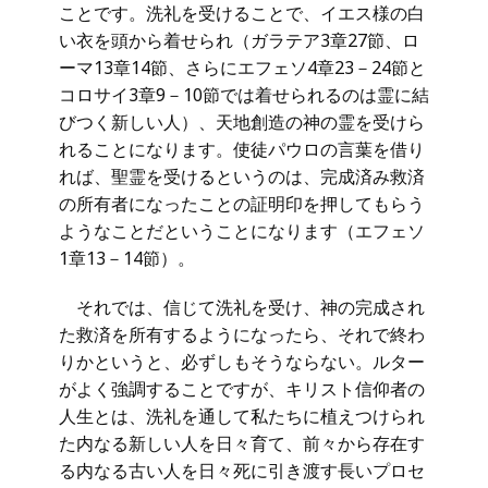
ことです。洗礼を受けることで、イエス様の白
い衣を頭から着せられ（ガラテア3章27節、ロ
ーマ13章14節、さらにエフェソ4章23－24節と
コロサイ3章9－10節では着せられるのは霊に結
びつく新しい人）、天地創造の神の霊を受けら
れることになります。使徒パウロの言葉を借り
れば、聖霊を受けるというのは、完成済み救済
の所有者になったことの証明印を押してもらう
ようなことだということになります（エフェソ
1章13－14節）。
それでは、信じて洗礼を受け、神の完成され
た救済を所有するようになったら、それで終わ
りかというと、必ずしもそうならない。ルター
がよく強調することですが、キリスト信仰者の
人生とは、洗礼を通して私たちに植えつけられ
た内なる新しい人を日々育て、前々から存在す
る内なる古い人を日々死に引き渡す長いプロセ