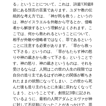
る」ということについて。これは、詩篇130篇8
節にある預言の言葉であります。ユダヤ教の伝
統的な考え方では、「神が民を救う」というの
は、神がイスラエルを外敵から守るとか、侵略
者から解放するという理解がよくされます。こ
こでは、何から救われるということについて、
相手が外敵や侵略者ではなく、罪であるという
ことに注意する必要があります。「罪から救っ
て下さる」というのは、「罪がもたらす神の怒
りや神の裁きから救って下さる」ということで
す。神の怒り、神の裁きというものは、それを
受けるならば、人間はこの世の人生の段階では
自分の造り主であるはずの神との関係が断ちき
れたままの状態になってしまい、この世から死
んだ後も造り主のもとに永遠に戻れなくなって
しまう、ということです。創世記3章に記され
ているように、最初の人間アダムとエヴァが神
に対して不従順になったことがきっかけで、罪