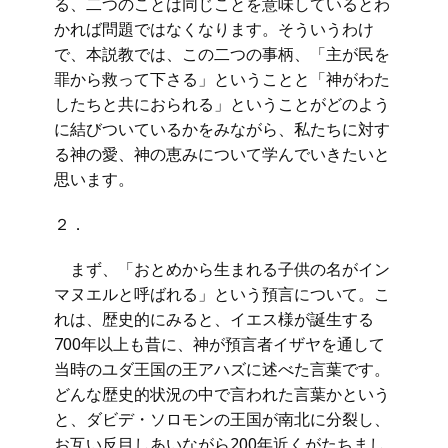
る、二つのことは同じことを意味しているとわ
かれば問題ではなくなります。そういうわけ
で、本説教では、この二つの事柄、「主が民を
罪から救って下さる」ということと「神がわた
したちと共におられる」ということがどのよう
に結びついているかをみながら、私たちに対す
る神の愛、神の恵みについて学んでいきたいと
思います。
２．
まず、「おとめから生まれる子供の名がイン
マヌエルと呼ばれる」という預言について。こ
れは、歴史的にみると、イエス様が誕生する
700年以上も昔に、神が預言者イザヤを通して
当時のユダ王国の王アハズに述べた言葉です。
どんな歴史的状況の中で言われた言葉かという
と、ダビデ・ソロモンの王国が南北に分裂し、
お互い反目しあいながら200年近くがたちまし