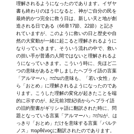
理解されるようになったのであります。イザヤ
書も終わりのほうになると、神がご自分の民を
最終的かつ完全に救う日は、新しい天と地が創
造される日である（66章17節、22節）と記さ
れていますが、このように救いの日と歴史や自
然の大変動が一緒に起こると理解されるように
なりっていきます。そういう流れの中で、救い
の担い手が普通の人間ではないと理解されるよ
うになっていきます。こういう時に、先ほど二
つの意味があると申しましたヘブライ語の言葉
「アルマーハ」עלמהの意味も、「若い女性」か
ら「おとめ」に理解されるようになったのであ
ります。こうした理解の変化が起きたことを端
的に示すのが、紀元前3世紀頃からヘブライ語
の旧約聖書がギリシャ語に翻訳された時に、問
題となっている言葉「アルマーハ」עלמהが、は
っきり「おとめ」だけを意味する言葉「パルテ
ノス」παρθένοϛに翻訳されたのであります。