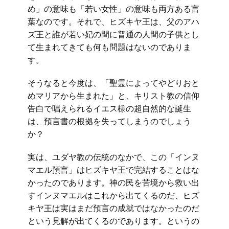
め」の意味も「若い女性」の意味も両方ある言
葉なのです。それで、ヒズキヤ王は、父のアハ
ズ王と誰が若い妃の間に普通の人間の子供とし
て生まれてきても何も問題はないのでありま
す。
そうなると今度は、「聖霊によってやどりおと
めマリアから生まれた」と、キリスト教の信仰
告白で唱えられるイエス様の超自然的な誕生
は、預言書の根拠を失ってしまうのでしょう
か？
実は、ユダヤ教の伝統のなかで、この「インヌ
マエル預言」はヒズキヤ王で完結することはな
かったのであります。神の民を苦境から救い出
すインヌマエルはこれから出てくるのだ、ヒズ
キヤ王は実はまだ預言の成就ではなかったのだ
という見解が出てくるのであります。というの