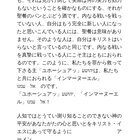
も、それは見かけ倒しで実際は何の実力も効力
もないということを確かなものにする、それが
聖餐のパンとぶどう酒です。内なる戦いを戦っ
ていない人、自分はもう完全に新しい人になっ
たと思いこんでいる人には、聖餐は意味があり
ません。そのような人は、自分はキリストはい
らないと言っているのと同じです。内なる戦い
を真摯に戦っている人にこそ主はともにおられ
るのです。このように、私たちを罪から救って
下さる主「ユホーシュアッ」יהושעは、私たち
と共におられる「インマーヌーエル」
אל עמנו のです。
「ユホーシュアッ」יהושע、「インマーヌーエ
ル」אל עמנו！
人知ではとうてい測り知ることのできない神の
平安があなたがたの心と思いとをキリスト・イ
エスにあって守るように ア
ーメン