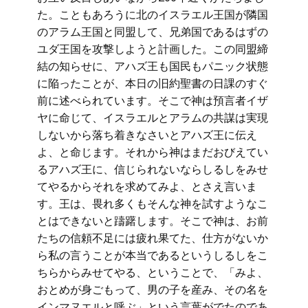
た。こともあろうに北のイスラエル王国が隣国
のアラム王国と同盟して、兄弟国であるはずの
ユダ王国を攻撃しようと計画した。この同盟締
結の知らせに、アハズ王も国民もパニック状態
に陥ったことが、本日の旧約聖書の日課のすぐ
前に述べられています。そこで神は預言者イザ
ヤに命じて、イスラエルとアラムの共謀は実現
しないから落ち着きなさいとアハズ王に伝え
よ、と命じます。それから神はまだおびえてい
るアハズ王に、信じられないならしるしをみせ
てやるからそれを求めてみよ、とさえ言いま
す。王は、畏れ多くもそんな神を試すようなこ
とはできないと躊躇します。そこで神は、お前
たちの信頼不足には疲れ果てた、仕方がないか
ら私の言うことが本当であるというしるしをこ
ちらからみせてやる、ということで、「みよ、
おとめが身ごもって、男の子を産み、その名を
インマヌエルと呼ぶ」という言葉がでたのであ