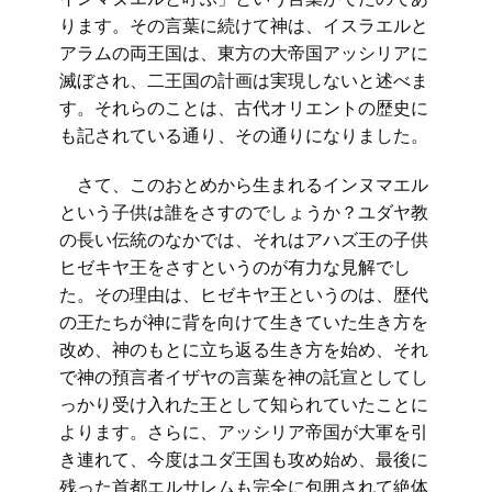
ります。その言葉に続けて神は、イスラエルと
アラムの両王国は、東方の大帝国アッシリアに
滅ぼされ、二王国の計画は実現しないと述べま
す。それらのことは、古代オリエントの歴史に
も記されている通り、その通りになりました。
さて、このおとめから生まれるインヌマエル
という子供は誰をさすのでしょうか？ユダヤ教
の長い伝統のなかでは、それはアハズ王の子供
ヒゼキヤ王をさすというのが有力な見解でし
た。その理由は、ヒゼキヤ王というのは、歴代
の王たちが神に背を向けて生きていた生き方を
改め、神のもとに立ち返る生き方を始め、それ
で神の預言者イザヤの言葉を神の託宣としてし
っかり受け入れた王として知られていたことに
よります。さらに、アッシリア帝国が大軍を引
き連れて、今度はユダ王国も攻め始め、最後に
残った首都エルサレムも完全に包囲されて絶体