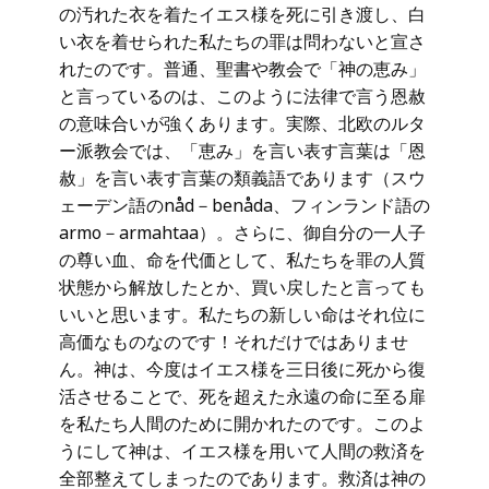
の汚れた衣を着たイエス様を死に引き渡し、白
い衣を着せられた私たちの罪は問わないと宣さ
れたのです。普通、聖書や教会で「神の恵み」
と言っているのは、このように法律で言う恩赦
の意味合いが強くあります。実際、北欧のルタ
ー派教会では、「恵み」を言い表す言葉は「恩
赦」を言い表す言葉の類義語であります（スウ
ェーデン語のnåd－benåda、フィンランド語の
armo－armahtaa）。さらに、御自分の一人子
の尊い血、命を代価として、私たちを罪の人質
状態から解放したとか、買い戻したと言っても
いいと思います。私たちの新しい命はそれ位に
高価なものなのです！それだけではありませ
ん。神は、今度はイエス様を三日後に死から復
活させることで、死を超えた永遠の命に至る扉
を私たち人間のために開かれたのです。このよ
うにして神は、イエス様を用いて人間の救済を
全部整えてしまったのであります。救済は神の