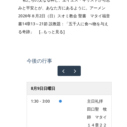
みと平安とが、あなた方にあるように。アーメン
2026年８月2日（日）スオミ教会 聖書 マタイ福音
書14章13～21節 説教題：「五千人に食べ物を与え
る奇跡」
[…もっと見る]
今後の行事
8月9日日曜日
1:30 - 3:00
主日礼拝
田口聖 牧
師 マタイ
１４章２２