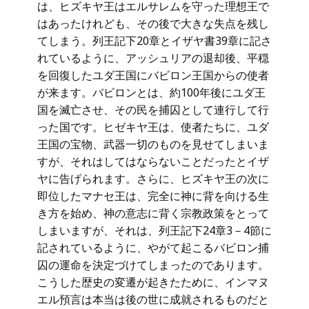
は、ヒズキヤ王はエルサレムを守った理想王で
はあったけれども、その後で大きな失点を残し
てしまう。列王記下20章とイザヤ書39章に記さ
れているように、アッシュリアの退却後、平穏
を回復したユダ王国にバビロン王国からの使者
が来ます。バビロンとは、約100年後にユダ王
国を滅亡させ、その民を捕囚として連行して行
った国です。ヒゼキヤ王は、使者たちに、ユダ
王国の宝物、武器一切のものを見せてしまいま
すが、それはしてはならないことだったとイザ
ヤに告げられます。さらに、ヒズキヤ王の次に
即位したマナセ王は、完全に神に背を向ける生
き方を始め、神の意志に背く宗教政策をとって
しまいますが、それは、列王記下24章3－4節に
記されているように、やがて起こるバビロン捕
囚の運命を決定づけてしまったのであります。
こうした歴史の変遷が起きたために、インマヌ
エル預言は本当は後の世に成就されるものだと