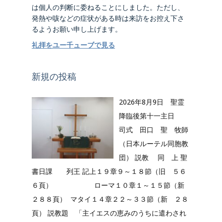
は個人の判断に委ねることにしました。ただし、
発熱や咳などの症状がある時は来訪をお控え下さ
るようお願い申し上げます。
礼拝をユー千ューブで見る
新規の投稿
2026年8月9日 聖霊
降臨後第十一主日
司式 田口 聖 牧師
（日本ルーテル同胞教
団） 説教 同 上 聖
書日課 列王 記上１９章９～１８節（旧 ５６
６頁） ローマ１０章１～１５節（新
２８８頁） マタイ１４章２２～３３節（新 ２８
頁） 説教題 「主イエスの恵みのうちに遣わされ