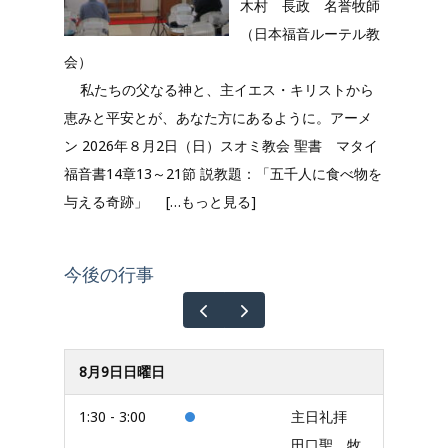
木村 長政 名誉牧師
（日本福音ルーテル教
会）
私たちの父なる神と、主イエス・キリストから
恵みと平安とが、あなた方にあるように。アーメ
ン 2026年８月2日（日）スオミ教会 聖書 マタイ
福音書14章13～21節 説教題：「五千人に食べ物を
与える奇跡」
[…もっと見る]
今後の行事
8月9日日曜日
1:30 - 3:00
主日礼拝
田口聖 牧