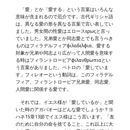
「愛」とか「愛する」という言葉はいろんな
意味が含まれるので厄介です。古代ギリシャ語
は、異なる愛の形を異なる言葉で言い表してい
ました。男女間の性愛はエロースερωςと言っ
ていました。兄弟愛とか同志愛とでも言うべき
ものはフィラデルフィアφιλαδελφια、愛する
対象が兄弟や同志より広がって人間愛を意味す
る時はフィラントローピアφιλανθρωπιαとい
う言葉がありました。ペトロの「愛していま
す」フィレオーという動詞は、このフィラデル
フィア、フィラントローピア兄弟愛、同志愛、
人間愛に関係する愛です。
それでは、イエス様が「愛しているか」と聞
いた時のアガパオーはどんな愛でしょうか？ヨ
ハネ15章13節でイエス様はこう言います。「友
のために自分の命を捨てること、これ以上に大