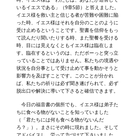
いるイエスである」（
9
章
5
節）と答えました。
イエス様を救い主と信じる者が苦難や困難に陥
った時、イエス様はそれを自分のことのように
受け止めるということです。聖書を信仰をもっ
て読んだり聞いたりする時、また聖餐を受ける
時、目には見えなくともイエス様は臨在しま
す。臨在するというのは、ただボーっと突っ立
っていることではありません。私たちの境遇や
状況を自分事として受け止めて事を動かそうと
影響力を及ぼすことです。このことが分かれ
ば、私たちの祈りは必ず聞き遂げられて、必ず
脱出口や解決に導いて下さると確信できます。
今日の福音書の個所でも、イエス様は弟子た
ちに食べる物がないことを知っていました
（「君たちには何も食べる物がないんだ
ろ？」）。まさにその時に現れました。そして
アドバイスし、労って力づけて下さいました。