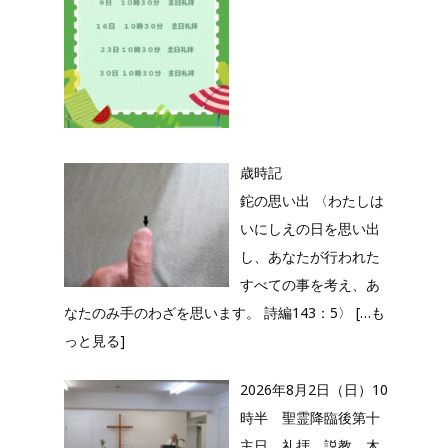
歳時記
鉈の思い出 〈わたしは
いにしえの日を思い出
し、あなたが行われた
すべての事を考え、あ
なたのみ手のわざを思います。 詩編143：5〉
[…も
っと見る]
2026年8月2日（日）10
時半 聖霊降臨後第十
主日 礼拝 説教 木