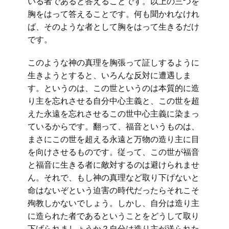
いる者であると答えることです。以上の三つを
胸をはって答えることです。何も聞かれなけれ
ば、そのような者として胸をはって生きるだけ
です。
このような神の真理を胸張って証しするように
生きようとすると、いろんな反対に遭遇しま
す。というのは、この世というのは本質的に造
り主を忘れさせる自分中心主義と、この世を超
えた永遠を忘れさせるこの世中心主義に染まっ
ているからです。翻って、福音というものは、
まさにこの世を超える永遠と万物の造り主に目
を向けさせるものです。従って、この世が福音
と福音に生きる者に敵対するのは避けられませ
ん。それで、もし神の真理など取り下げないと
命はないぞという迫害の時代だったらそれこそ
殉教しかないでしょう。しかし、自分は造り主
に造られた者であるということをどうして取り
下げられましょうか？自分は造り主が送られた