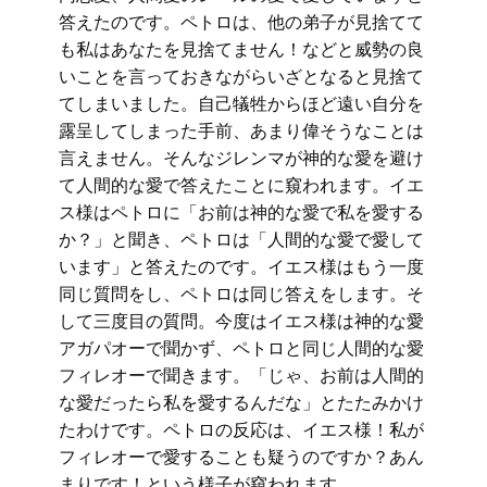
答えたのです。ペトロは、他の弟子が見捨てて
も私はあなたを見捨てません！などと威勢の良
いことを言っておきながらいざとなると見捨て
てしまいました。自己犠牲からほど遠い自分を
露呈してしまった手前、あまり偉そうなことは
言えません。そんなジレンマが神的な愛を避け
て人間的な愛で答えたことに窺われます。イエ
ス様はペトロに「お前は神的な愛で私を愛する
か？」と聞き、ペトロは「人間的な愛で愛して
います」と答えたのです。イエス様はもう一度
同じ質問をし、ペトロは同じ答えをします。そ
して三度目の質問。今度はイエス様は神的な愛
アガパオーで聞かず、ペトロと同じ人間的な愛
フィレオーで聞きます。「じゃ、お前は人間的
な愛だったら私を愛するんだな」とたたみかけ
たわけです。ペトロの反応は、イエス様！私が
フィレオーで愛することも疑うのですか？あん
まりです！という様子が窺われます。