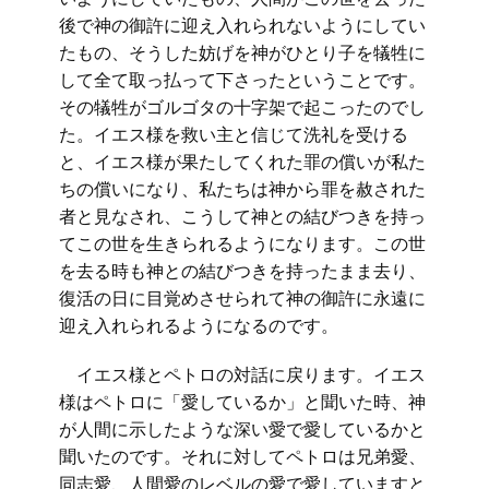
後で神の御許に迎え入れられないようにしてい
たもの、そうした妨げを神がひとり子を犠牲に
して全て取っ払って下さったということです。
その犠牲がゴルゴタの十字架で起こったのでし
た。イエス様を救い主と信じて洗礼を受ける
と、イエス様が果たしてくれた罪の償いが私た
ちの償いになり、私たちは神から罪を赦された
者と見なされ、こうして神との結びつきを持っ
てこの世を生きられるようになります。この世
を去る時も神との結びつきを持ったまま去り、
復活の日に目覚めさせられて神の御許に永遠に
迎え入れられるようになるのです。
イエス様とペトロの対話に戻ります。イエス
様はペトロに「愛しているか」と聞いた時、神
が人間に示したような深い愛で愛しているかと
聞いたのです。それに対してペトロは兄弟愛、
同志愛、人間愛のレベルの愛で愛していますと