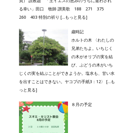
頁） 説教題 「主イエスの恵みのうちに遣わされ
る幸い」田口 牧師 讃美歌 188 271 375
260 403 特別の祈り
[…もっと見る]
歳時記
ホルトの木 〈わたしの
兄弟たちよ。いちじく
の木がオリブの実を結
び、ぶどうの木がいち
じくの実を結ぶことができようか。塩水も、甘い水
を出すことはできない。ヤコブの手紙3：12〉
[…も
っと見る]
８月の予定