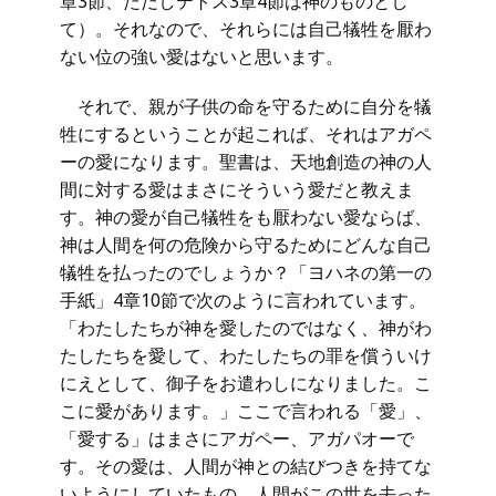
章3節、ただしテトス3章4節は神のものとし
て）。それなので、それらには自己犠牲を厭わ
ない位の強い愛はないと思います。
それで、親が子供の命を守るために自分を犠
牲にするということが起これば、それはアガペ
ーの愛になります。聖書は、天地創造の神の人
間に対する愛はまさにそういう愛だと教えま
す。神の愛が自己犠牲をも厭わない愛ならば、
神は人間を何の危険から守るためにどんな自己
犠牲を払ったのでしょうか？「ヨハネの第一の
手紙」4章10節で次のように言われています。
「わたしたちが神を愛したのではなく、神がわ
たしたちを愛して、わたしたちの罪を償ういけ
にえとして、御子をお遣わしになりました。こ
こに愛があります。」ここで言われる「愛」、
「愛する」はまさにアガペー、アガパオーで
す。その愛は、人間が神との結びつきを持てな
いようにしていたもの、人間がこの世を去った