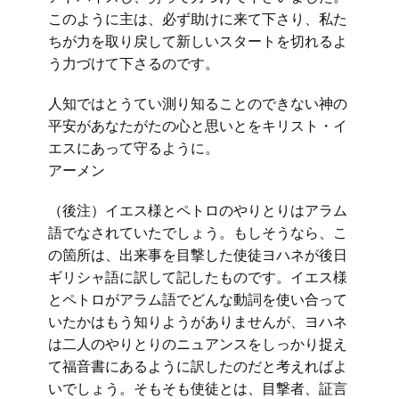
このように主は、必ず助けに来て下さり、私た
ちが力を取り戻して新しいスタートを切れるよ
う力づけて下さるのです。
人知ではとうてい測り知ることのできない神の
平安があなたがたの心と思いとをキリスト・イ
エスにあって守るように。
アーメン
（後注）イエス様とペトロのやりとりはアラム
語でなされていたでしょう。もしそうなら、こ
の箇所は、出来事を目撃した使徒ヨハネが後日
ギリシャ語に訳して記したものです。イエス様
とペトロがアラム語でどんな動詞を使い合って
いたかはもう知りようがありませんが、ヨハネ
は二人のやりとりのニュアンスをしっかり捉え
て福音書にあるように訳したのだと考えればよ
いでしょう。そもそも使徒とは、目撃者、証言