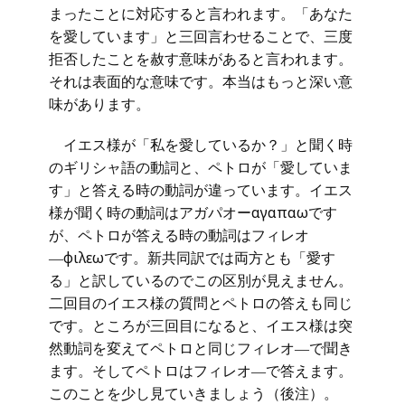
まったことに対応すると言われます。「あなた
を愛しています」と三回言わせることで、三度
拒否したことを赦す意味があると言われます。
それは表面的な意味です。本当はもっと深い意
味があります。
イエス様が「私を愛しているか？」と聞く時
のギリシャ語の動詞と、ペトロが「愛していま
す」と答える時の動詞が違っています。イエス
様が聞く時の動詞はアガパオーαγαπαωです
が、ペトロが答える時の動詞はフィレオ
―φιλεωです。新共同訳では両方とも「愛す
る」と訳しているのでこの区別が見えません。
二回目のイエス様の質問とペトロの答えも同じ
です。ところが三回目になると、イエス様は突
然動詞を変えてペトロと同じフィレオ―で聞き
ます。そしてペトロはフィレオ―で答えます。
このことを少し見ていきましょう（後注）。