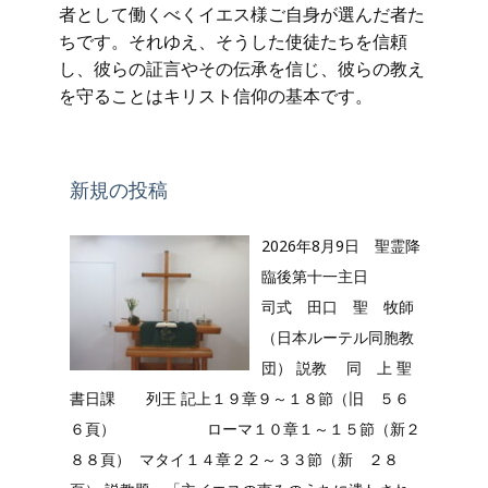
者として働くべくイエス様ご自身が選んだ者た
ちです。それゆえ、そうした使徒たちを信頼
し、彼らの証言やその伝承を信じ、彼らの教え
を守ることはキリスト信仰の基本です。
新規の投稿
2026年8月9日 聖霊降
臨後第十一主日
司式 田口 聖 牧師
（日本ルーテル同胞教
団） 説教 同 上 聖
書日課 列王 記上１９章９～１８節（旧 ５６
６頁） ローマ１０章１～１５節（新２
８８頁） マタイ１４章２２～３３節（新 ２８