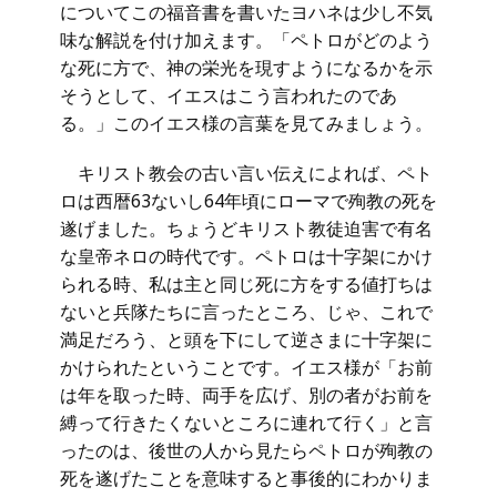
についてこの福音書を書いたヨハネは少し不気
味な解説を付け加えます。「ペトロがどのよう
な死に方で、神の栄光を現すようになるかを示
そうとして、イエスはこう言われたのであ
る。」このイエス様の言葉を見てみましょう。
キリスト教会の古い言い伝えによれば、ペト
ロは西暦63ないし64年頃にローマで殉教の死を
遂げました。ちょうどキリスト教徒迫害で有名
な皇帝ネロの時代です。ペトロは十字架にかけ
られる時、私は主と同じ死に方をする値打ちは
ないと兵隊たちに言ったところ、じゃ、これで
満足だろう、と頭を下にして逆さまに十字架に
かけられたということです。イエス様が「お前
は年を取った時、両手を広げ、別の者がお前を
縛って行きたくないところに連れて行く」と言
ったのは、後世の人から見たらペトロが殉教の
死を遂げたことを意味すると事後的にわかりま