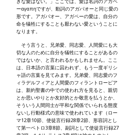
きな愛はない。」ここでは、愛は名詞のアガペ
ーαγαπηですが、動詞のアガパオーと同じ愛の
形です。アガパオー、アガペーの愛は、自分の
命を犠牲にすることも厭わない愛ということに
なります。
そう言うと、兄弟愛、同志愛、人間愛にも大
切な人のために自分を犠牲にすることがあるの
ではないか、と言われるかもしれません。ここ
は、日本語の言葉に囚われず、もう一度ギリシ
ャ語の言葉を見てみます。兄弟愛、同志愛のフ
ィラデルフィアと人間愛のフィラントローピア
は、新約聖書の中での使われ方を見ると、親切
とか思いやりとか友好的とか敬意を払うとか、
そういう人間同士が平和な関係でいられる態度
ないし行動様式の意味で使われています（ロー
マ12章10節、使徒言行録28章2節、形容詞とし
て第一ペトロ3章8節、副詞として使徒言行録27