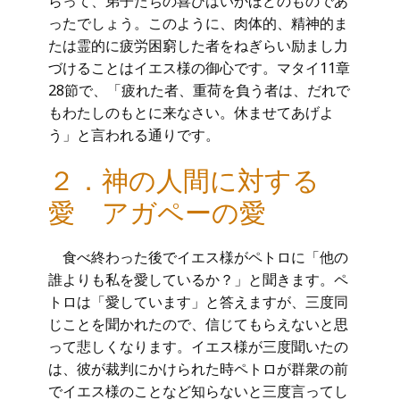
らって、弟子たちの喜びはいかほどのものであ
ったでしょう。このように、肉体的、精神的ま
たは霊的に疲労困窮した者をねぎらい励まし力
づけることはイエス様の御心です。マタイ11章
28節で、「疲れた者、重荷を負う者は、だれで
もわたしのもとに来なさい。休ませてあげよ
う」と言われる通りです。
２．神の人間に対する
愛 アガペーの愛
食べ終わった後でイエス様がペトロに「他の
誰よりも私を愛しているか？」と聞きます。ペ
トロは「愛しています」と答えますが、三度同
じことを聞かれたので、信じてもらえないと思
って悲しくなります。イエス様が三度聞いたの
は、彼が裁判にかけられた時ペトロが群衆の前
でイエス様のことなど知らないと三度言ってし