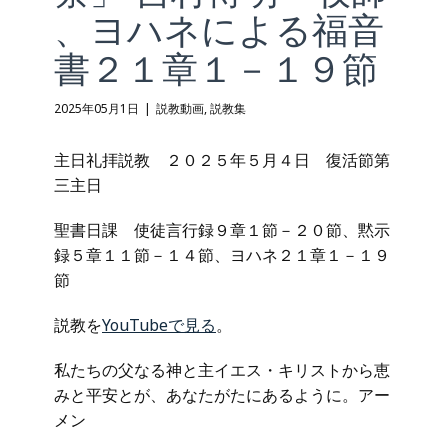
、ヨハネによる福音
書２１章１－１９節
2025年05月1日
説教動画
,
説教集
主日礼拝説教 ２０２５年５月４日 復活節第
三主日
聖書日課 使徒言行録９章１節－２０節、黙示
録５章１１節－１４節、ヨハネ２１章１－１９
節
説教を
YouTubeで見る
。
私たちの父なる神と主イエス・キリストから恵
みと平安とが、あなたがたにあるように。アー
メン