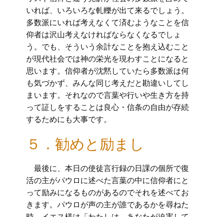
いれば、いろいろな軋轢が出て来るでしょう。
多数派にいれば考えなくて済むようなことを信
仰者は沢山考えなければならなくなるでしょ
う。でも、そういう余計なことを抱え込むこと
が現代社会では神の栄光を現わすことになると
思います。信仰者が沈黙していたら多数派は何
も気づかず、みんな同じ考えだと勘違いしてし
まいます。それなので言葉や行いや生き方を持
って証しをすることは良心・信条の自由が存続
するためにも大事です。
５．勧めと励まし
最後に、本日の使徒言行録の日課の個所で復
活の主がパウロに述べた言葉の中に信仰者にと
って励みになるものがあるのでそれを述べてお
きます。パウロが声の主が誰であるかを尋ねた
時、イエス様は「わたしは、あなたが迫害して