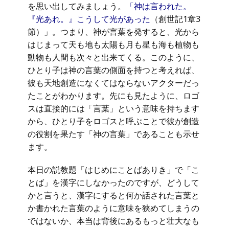
を思い出してみましょう。
「神は言われた。
『光あれ。』こうして光があった
（創世記1章3
節）」。つまり、神が言葉を発すると、光から
はじまって天も地も太陽も月も星も海も植物も
動物も人間も次々と出来てくる。このように、
ひとり子は神の言葉の側面を持つと考えれば、
彼も天地創造になくてはならないアクターだっ
たことがわかります。先にも見たように、ロゴ
スは直接的には「言葉」という意味を持ちます
から、ひとり子をロゴスと呼ぶことで彼が創造
の役割を果たす「神の言葉」であることも示せ
ます。
本日の説教題「はじめにことばありき」で「こ
とば」を漢字にしなかったのですが、どうして
かと言うと、漢字にすると何か話された言葉と
か書かれた言葉のように意味を狭めてしまうの
ではないか、本当は背後にあるもっと壮大なも