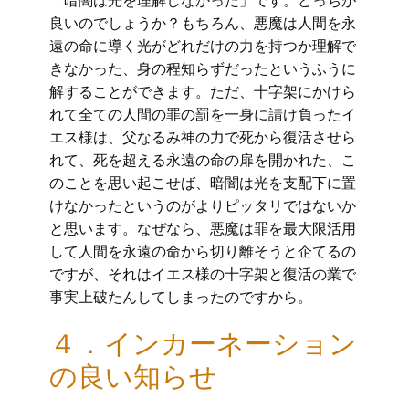
「暗闇は光を理解しなかった」です。どっちが
良いのでしょうか？もちろん、悪魔は人間を永
遠の命に導く光がどれだけの力を持つか理解で
きなかった、身の程知らずだったというふうに
解することができます。ただ、十字架にかけら
れて全ての人間の罪の罰を一身に請け負ったイ
エス様は、父なるみ神の力で死から復活させら
れて、死を超える永遠の命の扉を開かれた、こ
のことを思い起こせば、暗闇は光を支配下に置
けなかったというのがよりピッタリではないか
と思います。なぜなら、悪魔は罪を最大限活用
して人間を永遠の命から切り離そうと企てるの
ですが、それはイエス様の十字架と復活の業で
事実上破たんしてしまったのですから。
４．インカーネーション
の良い知らせ