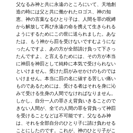
父なるみ神と共に永遠のところにいて、天地創
造の時には父と共に働かれたロゴス、神の知
恵、神の言葉なるひとり子は、人間を罪の呪縛
から解放して再び永遠の命を携えて生きられる
ようにするためにこの世に送られました。あな
たは、もう神から罰を受けないですむようにな
ったんですよ、あの方が全部請け負って下さっ
たんですよ、と言えるためには、その方が本当
に神罰を神罰として純粋に本気で受けられない
といけません。受けた罰がみせかけのものでは
いけません。本当に罰の名に値する苦しい痛い
ものであるためには、受ける者はそれを身に沁
みて受ける生身の人間でなければなりません。
しかし、自分一人の罪さえ背負いきることので
きない人間が、全ての人間の罪を背負って神罰
を受けることなどは不可能です。父なるみ神
は、それを全部自分のひとり子に請け負わせる
ことにしたのです。これが、神のひとり子がこ