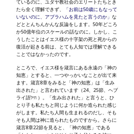
ているのに、ユダヤ教社会のエリートたちとき
たら全く理解できず、
「お前は50歳にもなって
いないのに、アブラハムを見たと言うのか」
な
どととんちんかんな反論をします。50年どころ
か50億年位のスケールの話なのに。しかし、こ
うしたことはイエス様の十字架の死と死からの
復活が起きる前は、とても人知では理解できる
ことではなかったのです。
ところで、イエス様を箴言にある永遠の「神の
知恵」とすると、一つやっかいなことが出て来
ます。箴言8章をみると「神の知恵」は「生み
出された」と言われています（24、25節、ヘブ
ライ語חיל ）。「生み出された」と言うと、ひ
とり子も私たちと同じように何か造られた感じ
がします。私たち人間も生まれるのだし、そも
そも人間は神に造られたものですから。さらに
箴言8章22節を見ると、「神の知恵」である