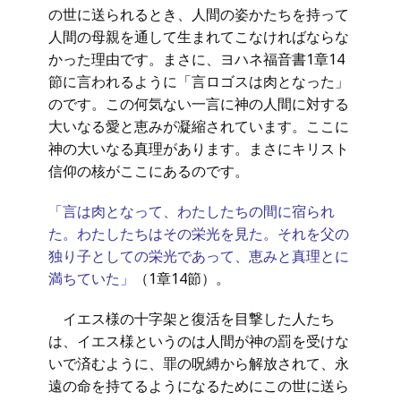
の世に送られるとき、人間の姿かたちを持って
人間の母親を通して生まれてこなければならな
かった理由です。まさに、ヨハネ福音書1章14
節に言われるように「言ロゴスは肉となった」
のです。この何気ない一言に神の人間に対する
大いなる愛と恵みが凝縮されています。ここに
神の大いなる真理があります。まさにキリスト
信仰の核がここにあるのです。
「言は肉となって、わたしたちの間に宿られ
た。わたしたちはその栄光を見た。それを父の
独り子としての栄光であって、恵みと真理とに
満ちていた」
（1章14節）。
イエス様の十字架と復活を目撃した人たち
は、イエス様というのは人間が神の罰を受けな
いで済むように、罪の呪縛から解放されて、永
遠の命を持てるようになるためにこの世に送ら