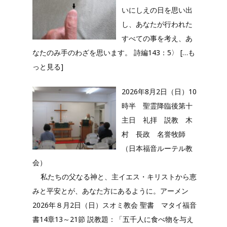
いにしえの日を思い出
し、あなたが行われた
すべての事を考え、あ
なたのみ手のわざを思います。 詩編143：5〉
[…も
っと見る]
2026年8月2日（日）10
時半 聖霊降臨後第十
主日 礼拝 説教 木
村 長政 名誉牧師
（日本福音ルーテル教
会）
私たちの父なる神と、主イエス・キリストから恵
みと平安とが、あなた方にあるように。アーメン
2026年８月2日（日）スオミ教会 聖書 マタイ福音
書14章13～21節 説教題：「五千人に食べ物を与え