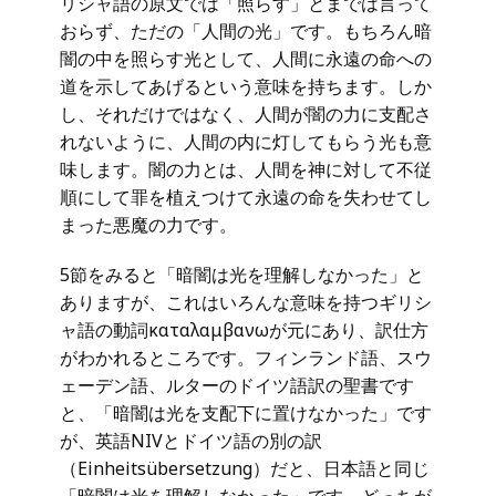
リシャ語の原文では「照らす」とまでは言って
おらず、ただの「人間の光」です。もちろん暗
闇の中を照らす光として、人間に永遠の命への
道を示してあげるという意味を持ちます。しか
し、それだけではなく、人間が闇の力に支配さ
れないように、人間の内に灯してもらう光も意
味します。闇の力とは、人間を神に対して不従
順にして罪を植えつけて永遠の命を失わせてし
まった悪魔の力です。
5節をみると「暗闇は光を理解しなかった」と
ありますが、これはいろんな意味を持つギリシ
ャ語の動詞καταλαμβανωが元にあり、訳仕方
がわかれるところです。フィンランド語、スウ
ェーデン語、ルターのドイツ語訳の聖書です
と、「暗闇は光を支配下に置けなかった」です
が、英語NIVとドイツ語の別の訳
（Einheitsübersetzung）だと、日本語と同じ