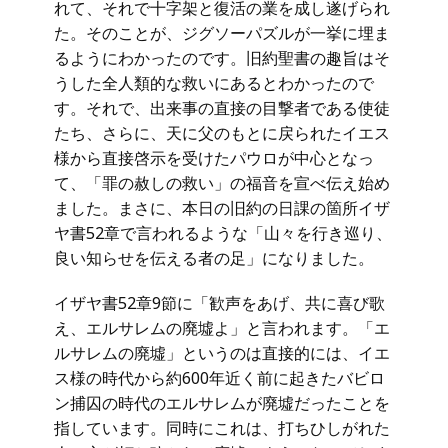
れて、それで十字架と復活の業を成し遂げられ
た。そのことが、ジグソーパズルが一挙に埋ま
るようにわかったのです。旧約聖書の趣旨はそ
うした全人類的な救いにあるとわかったので
す。それで、出来事の直接の目撃者である使徒
たち、さらに、天に父のもとに戻られたイエス
様から直接啓示を受けたパウロが中心となっ
て、「罪の赦しの救い」の福音を宣べ伝え始め
ました。まさに、本日の旧約の日課の箇所イザ
ヤ書52章で言われるような「山々を行き巡り、
良い知らせを伝える者の足」になりました。
イザヤ書52章9節に「歓声をあげ、共に喜び歌
え、エルサレムの廃墟よ」と言われます。「エ
ルサレムの廃墟」というのは直接的には、イエ
ス様の時代から約600年近く前に起きたバビロ
ン捕囚の時代のエルサレムが廃墟だったことを
指しています。同時にこれは、打ちひしがれた