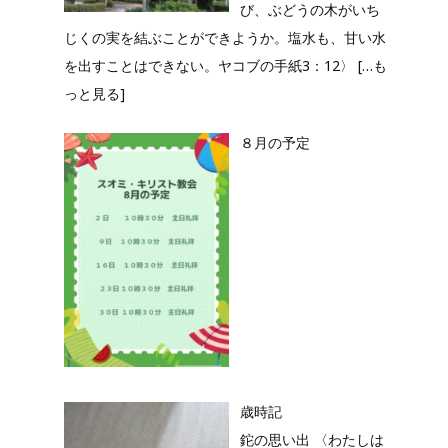
び、ぶどうの木がいち
じくの実を結ぶことができようか。塩水も、甘い水
を出すことはできない。ヤコブの手紙3：12〉
[…も
っと見る]
８月の予定
歳時記
鉈の思い出 〈わたしは