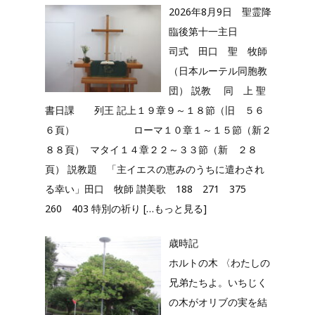
2026年8月9日 聖霊降
臨後第十一主日
司式 田口 聖 牧師
（日本ルーテル同胞教
団） 説教 同 上 聖
書日課 列王 記上１９章９～１８節（旧 ５６
６頁） ローマ１０章１～１５節（新２
８８頁） マタイ１４章２２～３３節（新 ２８
頁） 説教題 「主イエスの恵みのうちに遣わされ
る幸い」田口 牧師 讃美歌 188 271 375
260 403 特別の祈り
[…もっと見る]
歳時記
ホルトの木 〈わたしの
兄弟たちよ。いちじく
の木がオリブの実を結