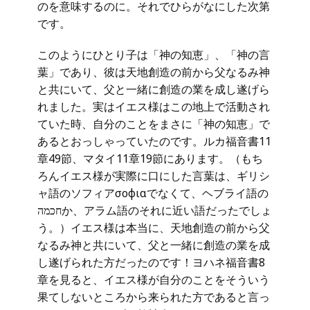
のを意味するのに。それでひらがなにした次第
です。
このようにひとり子は「神の知恵」、「神の言
葉」であり、彼は天地創造の前から父なるみ神
と共にいて、父と一緒に創造の業を成し遂げら
れました。実はイエス様はこの地上で活動され
ていた時、自分のことをまさに「神の知恵」で
あるとおっしゃっていたのです。ルカ福音書11
章49節、マタイ11章19節にあります。（もち
ろんイエス様が実際に口にした言葉は、ギリシ
ャ語のソフィアσοφιαでなくて、ヘブライ語の
חכמהか、アラム語のそれに近い語だったでしょ
う。）イエス様は本当に、天地創造の前から父
なるみ神と共にいて、父と一緒に創造の業を成
し遂げられた方だったのです！ヨハネ福音書8
章を見ると、イエス様が自分のことをそういう
果てしないところから来られた方であると言っ