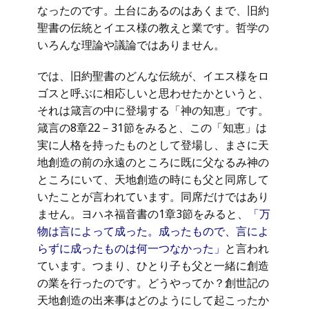
なったのです。土台にあるのはあくまで、旧約
聖書の伝統とイエス様の教えと業です。哲学の
いろんな理論や議論ではありません。
では、旧約聖書のどんな伝統が、イエス様をロ
ゴスと呼ぶに相応しいと思わせたかというと、
それは箴言の中に登場する「神の知恵」です。
箴言の8章22－31節をみると、この「知恵」は
実に人格を持ったものとして登場し、まさに天
地創造の前の永遠のところに既に父なるみ神の
ところにいて、天地創造の時にも父と同席して
いたことが言われています。同席だけではあり
ません。ヨハネ福音書の1章3節をみると、
「万
物は言によって成った。成ったもので、言によ
らずに成ったものは何一つなかった」
と言われ
ています。つまり、ひとり子も父と一緒に創造
の業を行ったのです。どうやってか？創世記の
天地創造の出来事はどのようにして起こったか