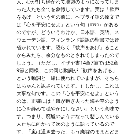
人、心が打ち砕かれて廃墟のようになってしま
った人たち全てを象徴しています。実は「歓声
をあげ」という句の前に、ヘブライ語の原文で
は「心を平安にせよ」という句（פצחו）がある
のですが、どういうわけか、日本語、英語、ス
ウェーデン語、フィンランド語訳の聖書では皆
省かれています。恐らく「歓声をあげ」ること
からみたら、余分なものとされてしまったので
しょう。（ただし、イザヤ書14章7節では52章
9節と同様、この同じ動詞が「歓声をあげる」
という動詞と一緒に使われていますが、そちら
はちゃんと訳されています。）しかし、これは
大事な句です。この「心を平安にせよ」という
のは、正確には「嵐が過ぎ去った海や空のよう
に心を静めて穏やかにしなさい」という意味で
す。つまり、廃墟のようになって悲しんでいる
人たちに向かって次のように語っているので
す。「嵐は過ぎ去った。もう廃墟のままとどま