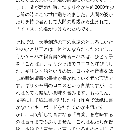
して、父が定めた時、つまり今から約2000年少
し前の時にこの世に送られました。人間の姿か
たちを持つ者として人間の母親から生まれて、
「イエス」の名がつけられたのです。
それでは、天地創造の前の永遠のところにいた
神のひとり子とは一体どんな方だったのでしょ
うか？ヨハネ福音書の著者ヨハネは、ひとり子
を「ことば」、ギリシャ語でロゴスと呼びまし
た。ギリシャ語というのは、ヨハネ福音書をは
じめ新約聖書の書物が書かれている元の言語で
す。ギリシャ語のロゴスという言葉ですが、こ
れはとても幅広い意味を含みます。もちろん、
文字にして紙に書き記したり（昨今では紙に書
かないでキーボードをたたくのが主流です
が）、口で話して音になる「言葉」を意味する
のは言うまでもありません。これは私たちが普
段日本語で「言葉」と言っているものと同じで