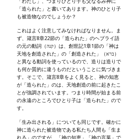
「わたし」、つまりひとり子も父なるみ神に
「造られた」と書いてあります。神のひとり子
も被造物なのでしょうか？
これはよく注意してみなければなりません。ま
ず、箴言8章22節の「造られた」のヘブライ語
の元の動詞（קנה）は、創世記1章1節の「神は
天地を創造された」の「創造された」（ברא）
と異なる動詞を使っているので、造りは造りで
も何か質的に違うものだということに気づきま
す。そこで、箴言8章をよく見ると、神の知恵
が「造られた」のは、天地創造の前に起きたこ
とが強調されています。つまり時間が始まる前
の永遠のところでひとり子は「造られた」ので
す。
「生み出される」についても同じです。確かに
神に造られた被造物である私たち人間も「生ま
れる」のですが、「神の知恵」「神の言葉」で