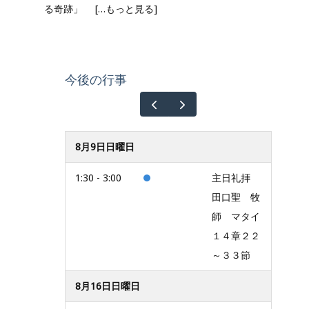
る奇跡」
[…もっと見る]
今後の行事
8月9日日曜日
1:30 - 3:00
主日礼拝
田口聖 牧
師 マタイ
１４章２２
～３３節
8月16日日曜日