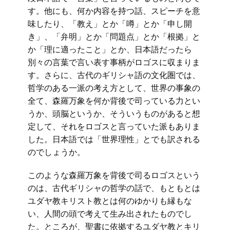
す。他にも、何か内容を持つ話、スピーチを意
味したり、「教え」とか「噂」とか「申し開
き」、「弁明」とか「問題点」とか「根拠」と
か「理に適ったこと」とか、日本語だったら
別々の言葉で言い表す事柄がロゴスに収まりま
す。さらに、古代のギリシャ語の文化圏では、
哲学のある一派の考え方として、世界の事象の
全て、森羅万象を何か背後で司っている力とい
うか、頭脳というか、そういうものがあると想
定して、それをロゴスと言っていた派もありま
した。日本語では「世界理性」とでも訳される
のでしょうか。
このような森羅万象を背後で司るロゴスという
のは、古代ギリシャの哲学の話で、もともとは
ユダヤ教キリスト教とは何のゆかりも縁もな
い、人間の頭で考えて生み出されたものでし
た。ところが、聖書に依拠するユダヤ教とキリ